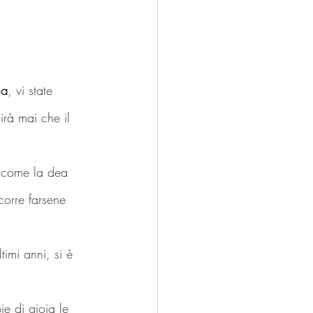
na
, vi state 
rà mai che il 
e come la dea 
ccorre farsene 
timi anni, si è 
e di gioia le 