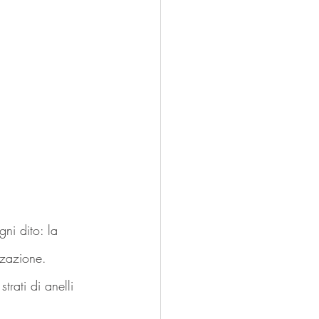
ni dito: la 
zzazione.
rati di anelli 