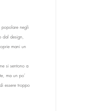
 popolare negli 
ro dal design,  
roprie mani un 
ne si sentono a 
te, ma un po’ 
 di essere troppo 