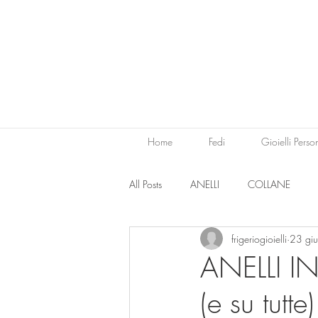
Home
Fedi
Gioielli Perso
All Posts
ANELLI
COLLANE
frigeriogioielli
23 gi
ANELLI I
(e su tutte)