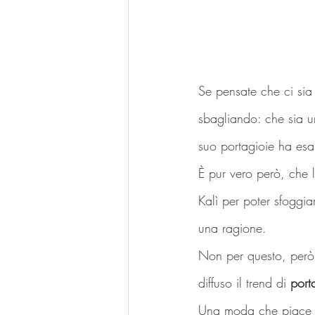
Se pensate che ci sia 
sbagliando: che sia u
suo portagioie ha esau
È pur vero però, che 
Kalì per poter sfoggiar
una ragione.
Non per questo, però, 
diffuso il trend di 
porta
Una moda che piace a 