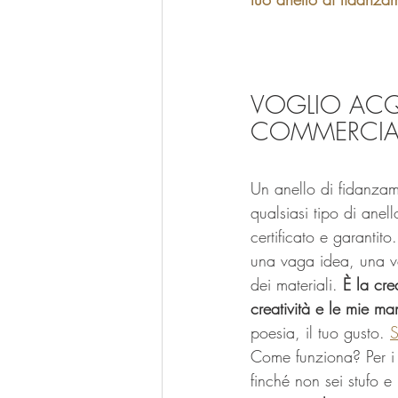
VOGLIO ACQ
COMMERCIAL
Un anello di fidanza
qualsiasi tipo di ane
certificato e garanti
una vaga idea, una ver
dei materiali. 
È la cre
creatività e le mie ma
poesia, il tuo gusto. 
S
Come funziona? Per i g
finché non sei stufo e 