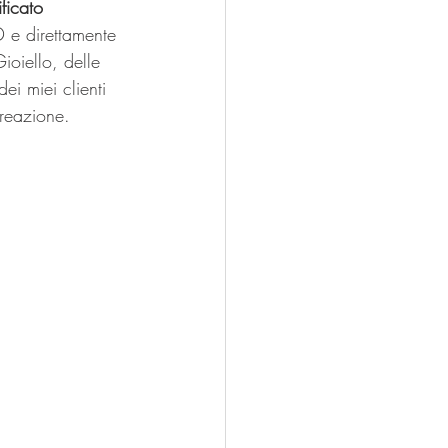
ficato 
D e direttamente 
ioiello, delle 
ei miei clienti 
creazione. 