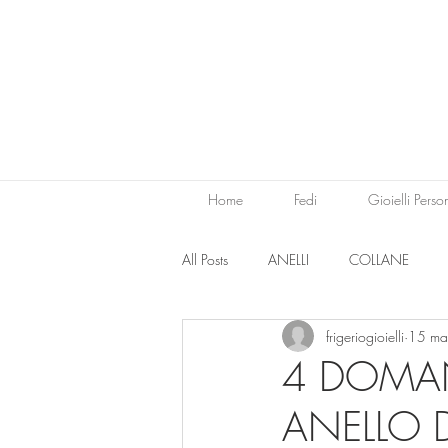
Home
Fedi
Gioielli Perso
All Posts
ANELLI
COLLANE
frigeriogioielli
15 ma
4 DOMAN
ANELLO 