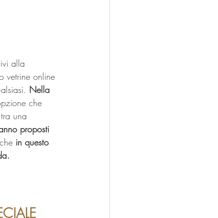
vi alla 
 vetrine online 
alsiasi
. 
Nella 
 opzione che 
 tra una 
ranno proposti 
 che 
in questo 
da.
ECIALE