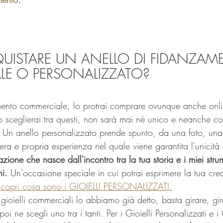
UISTARE UN ANELLO DI FIDANZAM
E O PERSONALIZZATO?
mento commerciale, lo protrai comprare ovunque anche onl
llo sceglierai tra questi, non sarà mai né unico e neanche 
to. Un anello personalizzato prende spunto, da una foto, un
a e propria esperienza nel quale viene garantita l'unicità e
azione che nasce dall'incontro tra la tua storia e i miei strum
ni.
 Un’occasione speciale in cui potrai esprimere la tua creati
copri cosa sono i GIOIELLI PERSONALIZZATI.
ioielli commerciali lo abbiamo già detto, basta girare, gir
poi ne scegli uno tra i tanti. Per i Gioielli Personalizzati e i 