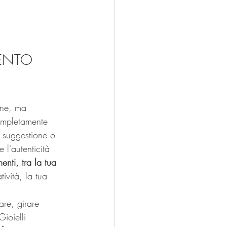
ENTO 
ine, ma 
completamente 
a suggestione o 
 l'autenticità 
enti, tra la tua 
vità, la tua 
are, girare 
Gioielli 