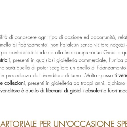
ità di conoscere ogni tipo di opzione ed opportunità, relati
nello di fidanzamento, non ha alcun senso visitare negozi o
olo per confonderti le idee e alla fine comprerai 
un Gioiello qu
triali
, presenti in qualsiasi gioielleria commerciale, l'unica
ne sarà quella di poter scegliere un anello di fidanzamento
 in precedenza dal rivenditore di turno. Molto spesso 
ti ver
e collezioni
, presenti in gioielleria da troppi anni. È chiaro
ivenditore è quello di liberarsi di gioielli obsoleti o fuori mo
 SARTORIALE PER UN'OCCASIONE SP