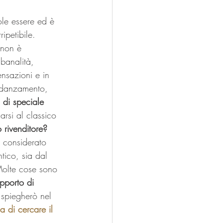
ole essere ed è 
ipetibile. 
 non è 
banalità, 
ensazioni e in 
fidanzamento, 
di speciale 
arsi al classico 
o rivenditore?
 considerato 
tico, sia dal 
Molte cose sono 
pporto di 
i spiegherò nel 
 di cercare il 