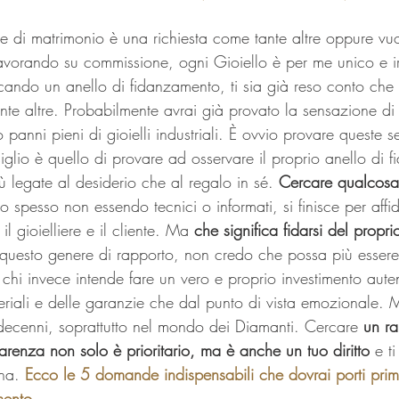
iale di matrimonio è una richiesta come tante altre oppure vu
avorando su commissione, ogni Gioiello è per me unico e irr
cando un anello di fidanzamento, ti sia già reso conto che
te altre. Probabilmente avrai già provato la sensazione di 
o panni pieni di gioielli industriali. È ovvio provare queste s
siglio è quello di provare ad osservare il proprio anello di 
iù legate al desiderio che al regalo in sé. 
Cercare qualcosa 
o spesso non essendo tecnici o informati, si finisce per affid
il gioielliere e il cliente. Ma 
che significa fidarsi del propri
 questo genere di rapporto, non credo che possa più essere
er chi invece intende fare un vero e proprio investimento auten
teriali e delle garanzie che dal punto di vista emozionale. 
decenni, soprattutto nel 
mondo dei Diamanti.
 Cercare
 un ra
parenza non solo è prioritario, ma è anche un tuo diritto
 e t
na. 
Ecco le 5 domande indispensabili che dovrai porti prima
mento. 