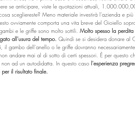
ere se anticipare, viste le quotazioni attuali, 1.000.000,00
osa scegliereste? Meno materiale investirà l'azienda e più v
uesto ovviamente comporta una vita breve del Gioiello soprat
gambi e le griffe sono molto sottili. 
Molto spesso la perdita
gato all'usura del tempo.
 Quindi se si desidera donare al G
 il gambo dell'anello o le griffe dovranno necessariamente 
on andare mai al di sotto di certi spessori. È per questo che
e non ad un autodidatta. In questo caso 
l'esperienza pregr
er il risultato finale.