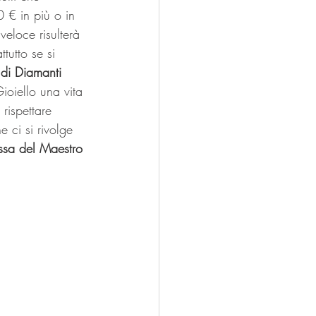
 € in più o in 
eloce risulterà 
tutto se si 
 di Diamanti 
ioiello una vita 
rispettare 
 ci si rivolge 
essa del Maestro 