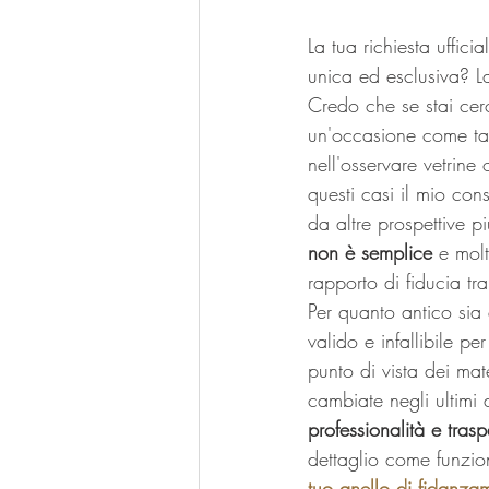
La tua richiesta uffic
unica ed esclusiva?
 L
Credo che se stai cer
un'occasione come tan
nell'osservare vetrine 
questi casi il mio con
da altre prospettive p
non è semplice
 e molt
rapporto di fiducia tra 
Per quanto antico sia
valido e infallibile p
punto di vista dei ma
cambiate negli ultimi 
professionalità e tras
dettaglio come funzio
tuo anello di fidanza