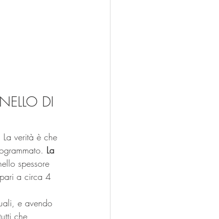
ELLO DI 
La verità è che 
programmato. 
La 
 nello spessore 
pari a circa 4 
uali, e avendo 
utti che 