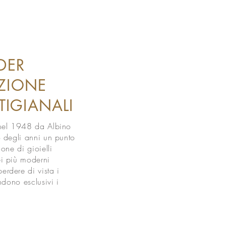
ADER
UZIONE
RTIGIANALI
 nel 1948 da Albino
o degli anni un punto
ione di gioielli
ei più moderni
erdere di vista i
endono esclusivi i